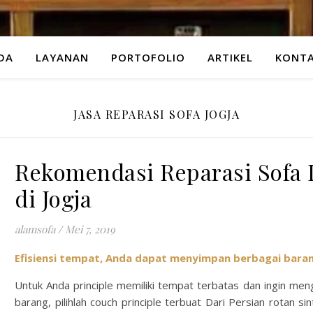
DA
LAYANAN
PORTOFOLIO
ARTIKEL
KONTA
JASA REPARASI SOFA JOGJA
Rekomendasi Reparasi Sofa 
di Jogja
alamsofa
/
Mei 7, 2019
Efisiensi tempat, Anda dapat menyimpan berbagai bara
Untuk Anda principle memiliki tempat terbatas dan ingin m
barang, pilihlah couch principle terbuat Dari Persian rotan si