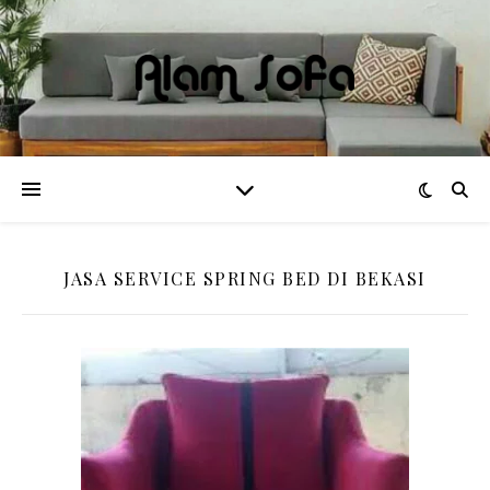
JASA SERVICE SPRING BED DI BEKASI