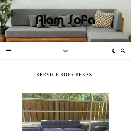
SERVICE SOFA BEKASI