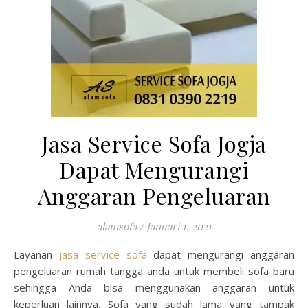
Jasa Service Sofa Jogja
Dapat Mengurangi
Anggaran Pengeluaran
alamsofa
/
Januari 1, 2021
Layanan
jasa service sofa
dapat mengurangi anggaran
pengeluaran rumah tangga anda untuk membeli sofa baru
sehingga Anda bisa menggunakan anggaran untuk
keperluan lainnya. Sofa yang sudah lama yang tampak