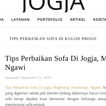
DA
LAYANAN
PORTOFOLIO
ARTIKEL
KONTA
TIPS PERBAIKAN SOFA DI KULON PROGO
Tips Perbaikan Sofa Di Jogja, 
Ngawi
alamsofa
/
September 21, 2019
Tips Perbaikan Sofa Di Jogja, Magelang, Purworejo, Ngawi,
Si
yang digemari sebab jadi elemen bidang dalamnya harus rum
sofa kerap dipakai buat bersantai dengan keluarga at
mempunyai sofa empuk