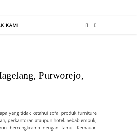
K KAMI
Magelang, Purworejo,
apa yang tidak ketahui sofa, produk furniture
ah, perkantoran ataupun hotel. Sebab empuk,
aupun bercengkrama dengan tamu. Kemauan