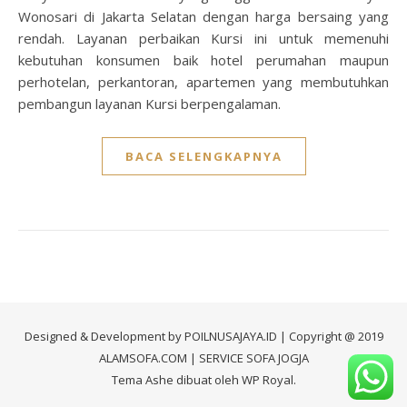
Wonosari di Jakarta Selatan dengan harga bersaing yang
rendah. Layanan perbaikan Kursi ini untuk memenuhi
kebutuhan konsumen baik hotel perumahan maupun
perhotelan, perkantoran, apartemen yang membutuhkan
pembangun layanan Kursi berpengalaman.
BACA SELENGKAPNYA
Designed & Development by
POILNUSAJAYA.ID
| Copyright @ 2019
ALAMSOFA.COM
| SERVICE SOFA JOGJA
Tema Ashe dibuat oleh
WP Royal
.