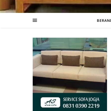
BERAN