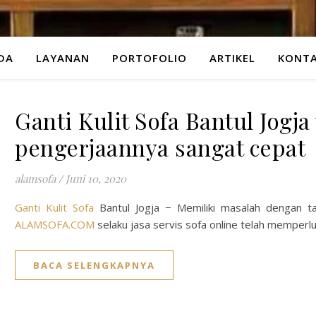
DA
LAYANAN
PORTOFOLIO
ARTIKEL
KONTA
Ganti Kulit Sofa Bantul Jogj
pengerjaannya sangat cepat
alamsofa
/
Juni 10, 2020
Ganti Kulit Sofa
Bantul Jogja − Memiliki masalah dengan ta
ALAMSOFA.COM
selaku jasa servis sofa online telah memperlu
BACA SELENGKAPNYA