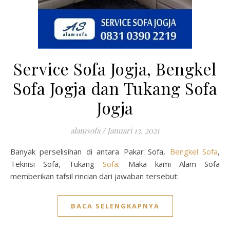
Service Sofa Jogja, Bengkel
Sofa Jogja dan Tukang Sofa
Jogja
alamsofa
/
Januari 13, 2021
Banyak perselisihan di antara Pakar Sofa,
Bengkel Sofa
,
Teknisi Sofa, Tukang
Sofa
. Maka kami Alam Sofa
memberikan tafsil rincian dari jawaban tersebut:
BACA SELENGKAPNYA