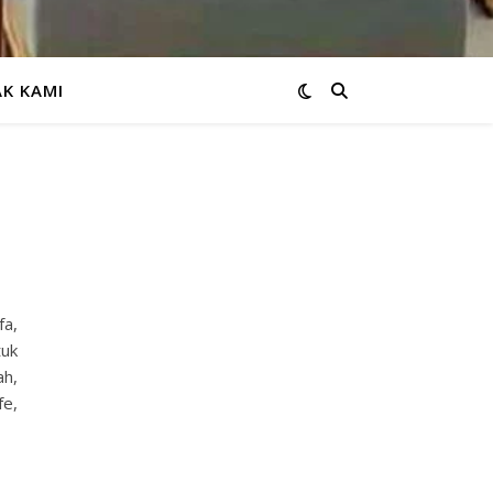
K KAMI
fa,
tuk
ah,
fe,