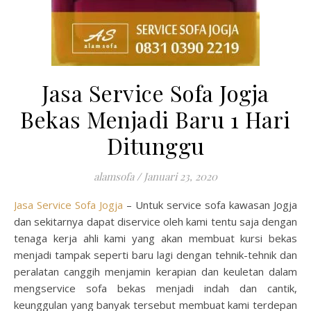
Jasa Service Sofa Jogja
Bekas Menjadi Baru 1 Hari
Ditunggu
alamsofa
/
Januari 23, 2020
Jasa Service Sofa Jogja
– Untuk service sofa kawasan Jogja
dan sekitarnya dapat diservice oleh kami tentu saja dengan
tenaga kerja ahli kami yang akan membuat kursi bekas
menjadi tampak seperti baru lagi dengan tehnik-tehnik dan
peralatan canggih menjamin kerapian dan keuletan dalam
mengservice sofa bekas menjadi indah dan cantik,
keunggulan yang banyak tersebut membuat kami terdepan