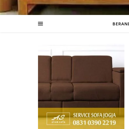
BERAN