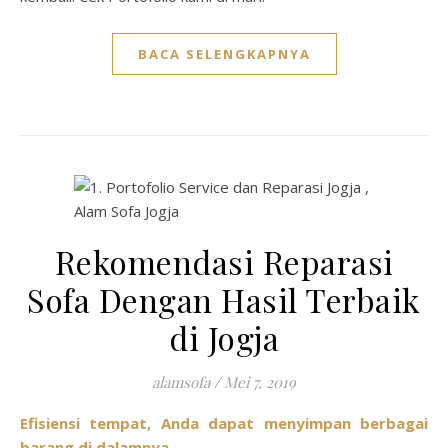
BACA SELENGKAPNYA
Rekomendasi Reparasi
Sofa Dengan Hasil Terbaik
di Jogja
alamsofa
/
Mei 7, 2019
Efisiensi tempat, Anda dapat menyimpan berbagai
barang di dalamnya