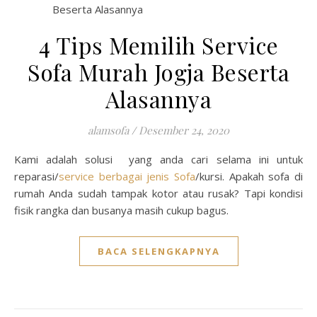
4 Tips Memilih Service
Sofa Murah Jogja Beserta
Alasannya
alamsofa
/
Desember 24, 2020
Kami adalah solusi yang anda cari selama ini untuk
reparasi/
service berbagai jenis Sofa
/kursi. Apakah sofa di
rumah Anda sudah tampak kotor atau rusak? Tapi kondisi
fisik rangka dan busanya masih cukup bagus.
BACA SELENGKAPNYA