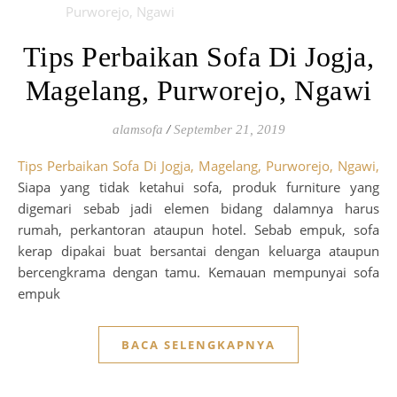
Tips Perbaikan Sofa Di Jogja,
Magelang, Purworejo, Ngawi
alamsofa
/
September 21, 2019
Tips Perbaikan Sofa Di Jogja, Magelang, Purworejo, Ngawi,
Siapa yang tidak ketahui sofa, produk furniture yang
digemari sebab jadi elemen bidang dalamnya harus
rumah, perkantoran ataupun hotel. Sebab empuk, sofa
kerap dipakai buat bersantai dengan keluarga ataupun
bercengkrama dengan tamu. Kemauan mempunyai sofa
empuk
BACA SELENGKAPNYA