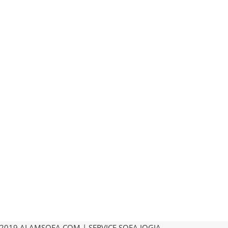
 2019
ALAMSOFA.COM
| SERVICE SOFA JOGJA