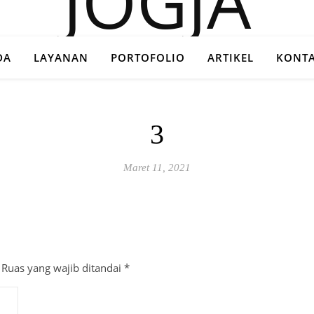
DA
LAYANAN
PORTOFOLIO
ARTIKEL
KONTA
3
Maret 11, 2021
Ruas yang wajib ditandai
*